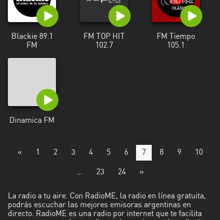
Blackie 89.1
FM TOP HIT
FM Tiempo
FM
102.7
105.1
Dinamica FM
«
1
2
3
4
5
6
7
8
9
10
...
23
24
»
La radio a tu aire. Con RadioME, la radio en línea gratuita,
podrás escuchar las mejores emisoras argentinas en
directo. RadioME es una radio por internet que te facilita