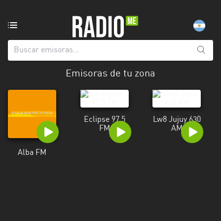
Emisoras
de
radio
de:
Emisoras de tu zona
Todas
las
provincias
Eclipse 97.5
Lw8 Jujuy 630
Berlín
FM
AM
Buenos
Alba FM
Aires
Catamarca
Chaco
Chubut