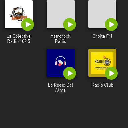
Santa
Cruz
Santa
Fe
La Colectiva
Astrorock
Orbita FM
Santiago
Radio 102.5
Radio
del
Estero
Tierra
del
Fuego
La Radio Del
Radio Club
Tucuman
Alma