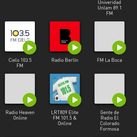
Univeridad
Rioja
Unlam 89.1
FM
Maldonado
Mendoza
Misiones
Neuquén
Cielo 103.5
Radio Berlín
FM La Boca
FM
Rio
Negro
Salta
San
Juan
Radio Heaven
LRT809 Elite
Gente de
Online
FM 101.5 &
Radio El
San
Online
Colorado
Luis
Formosa