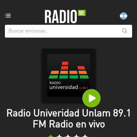
Emisoras
de
radio
de:
Todas
las
provincias
Berlín
Buenos
Aires
Catamarca
Radio Univeridad Unlam 89.1
Chaco
FM Radio en vivo
Chubut