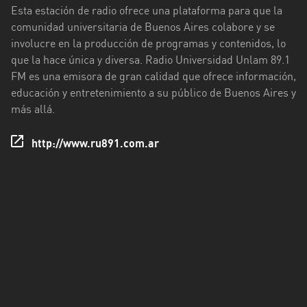
Rioja
Esta estación de radio ofrece una plataforma para que la
comunidad universitaria de Buenos Aires colabore y se
Maldonado
involucre en la producción de programas y contenidos, lo
que la hace única y diversa. Radio Universidad Unlam 89.1
Mendoza
FM es una emisora de gran calidad que ofrece información,
Misiones
educación y entretenimiento a su público de Buenos Aires y
más allá.
Neuquén
http://www.ru891.com.ar
Rio
Negro
Salta
San
Juan
San
Luis