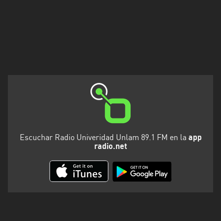
Santa
Cruz
Santa
Fe
Santiago
del
Estero
Tierra
del
Fuego
Escuchar Radio Univeridad Unlam 89.1 FM en la
app
radio.net
Tucuman