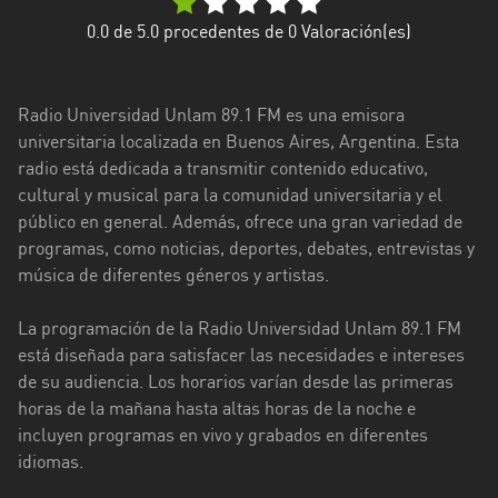
Ciudad
0.0
de 5.0 procedentes de
0
Valoración(es)
de
Buenos
Aires
Radio Universidad Unlam 89.1 FM es una emisora
universitaria localizada en Buenos Aires, Argentina. Esta
Córdoba
radio está dedicada a transmitir contenido educativo,
cultural y musical para la comunidad universitaria y el
Corrientes
público en general. Además, ofrece una gran variedad de
programas, como noticias, deportes, debates, entrevistas y
Entre
música de diferentes géneros y artistas.
Ríos
Formosa
La programación de la Radio Universidad Unlam 89.1 FM
está diseñada para satisfacer las necesidades e intereses
Jujuy
de su audiencia. Los horarios varían desde las primeras
horas de la mañana hasta altas horas de la noche e
La
incluyen programas en vivo y grabados en diferentes
Pampa
idiomas.
La