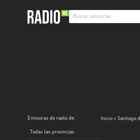
Emisoras
de
radio
de:
Todas
las
provincias
Berlín
Buenos
Aires
Catamarca
Emisoras de radio de:
Inicio
> Santiago d
Chaco
Todas las provincias
Chubut