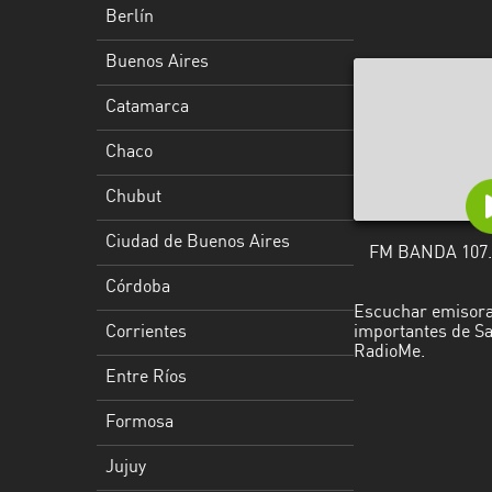
Berlín
Ciudad
de
Buenos Aires
Buenos
Catamarca
Aires
Chaco
Córdoba
Chubut
Corrientes
Ciudad de Buenos Aires
Entre
FM BANDA 107.
Ríos
Córdoba
Escuchar emisoras
Formosa
Corrientes
importantes de San
RadioMe.
Jujuy
Entre Ríos
La
Formosa
Pampa
Jujuy
La