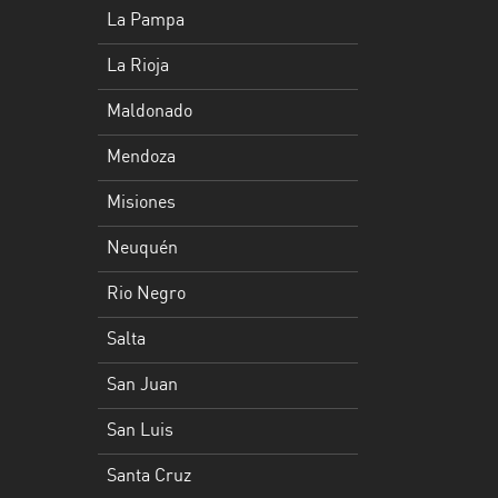
Rioja
La Pampa
Maldonado
La Rioja
Mendoza
Maldonado
Misiones
Mendoza
Neuquén
Misiones
Rio
Neuquén
Negro
Rio Negro
Salta
Salta
San
San Juan
Juan
San Luis
San
Luis
Santa Cruz