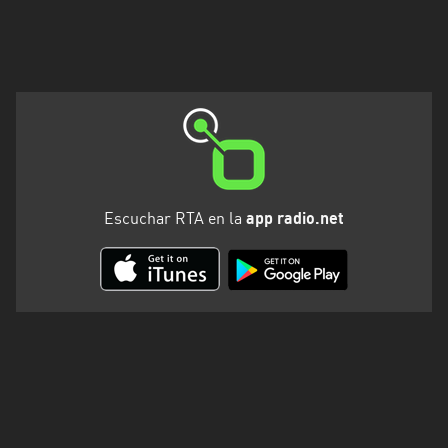
Santa
Cruz
Santa
Fe
Santiago
del
Estero
Escuchar RTA en la
app radio.net
Tierra
del
Fuego
Tucuman