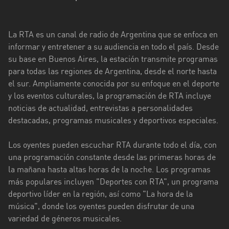
Ciudad
de
La RTA es un canal de radio de Argentina que se enfoca en
Buenos
informar y entretener a su audiencia en todo el país. Desde
Aires
su base en Buenos Aires, la estación transmite programas
para todas las regiones de Argentina, desde el norte hasta
Córdoba
el sur. Ampliamente conocida por su enfoque en el deporte
Corrientes
y los eventos culturales, la programación de RTA incluye
noticias de actualidad, entrevistas a personalidades
Entre
destacadas, programas musicales y deportivos especiales.
Ríos
Los oyentes pueden escuchar RTA durante todo el día, con
Formosa
una programación constante desde las primeras horas de
Jujuy
la mañana hasta altas horas de la noche. Los programas
más populares incluyen "Deportes con RTA", un programa
La
deportivo líder en la región, así como "La hora de la
Pampa
música", donde los oyentes pueden disfrutar de una
variedad de géneros musicales.
La