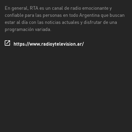
Rioja
En general, RTA es un canal de radio emocionante y
confiable para las personas en todo Argentina que buscan
Maldonado
estar al día con las noticias actuales y disfrutar de una
Mendoza
programación variada.
Misiones
https://www.radioytelevision.ar/
Neuquén
Rio
Negro
Salta
San
Juan
San
Luis