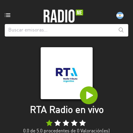
Emisoras
de
radio
de:
Todas
las
provincias
Berlín
Buenos
Aires
Catamarca
RTA Radio en vivo
Chaco
Chubut
0.0
de 5.0 procedentes de
0
Valoración(es)