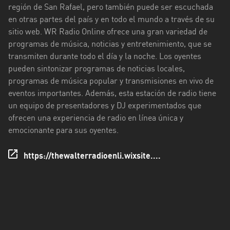
región de San Rafael, pero también puede ser escuchada
Ciudad
en otras partes del país y en todo el mundo a través de su
de
sitio web. WR Radio Online ofrece una gran variedad de
Buenos
programas de música, noticias y entretenimiento, que se
Aires
transmiten durante todo el día y la noche. Los oyentes
pueden sintonizar programas de noticias locales,
Córdoba
programas de música popular y transmisiones en vivo de
eventos importantes. Además, esta estación de radio tiene
Corrientes
un equipo de presentadores y DJ experimentados que
Entre
ofrecen una experiencia de radio en línea única y
Ríos
emocionante para sus oyentes.
Formosa
https://thewalterradioenli.wixsite....
Jujuy
La
Pampa
La