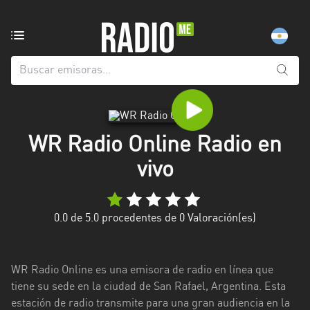
Emisoras
de
radio
de:
Todas
las
WR Radio Online Radio en
provincias
vivo
Berlín
Buenos
Aires
0.0
de 5.0 procedentes de
0
Valoración(es)
Catamarca
WR Radio Online es una emisora de radio en línea que
Chaco
tiene su sede en la ciudad de San Rafael, Argentina. Esta
Chubut
estación de radio transmite para una gran audiencia en la