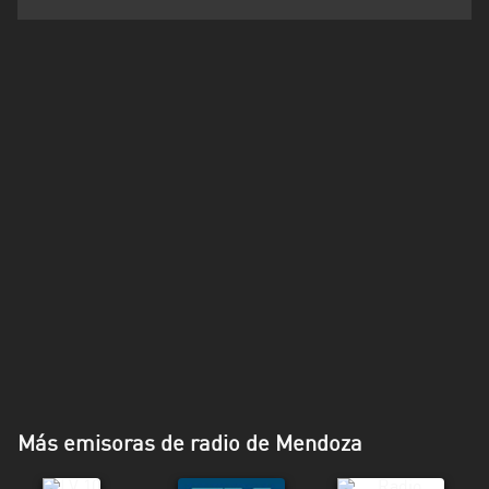
Santa
Cruz
Santa
Fe
Santiago
del
Estero
Tierra
del
Fuego
Tucuman
Más emisoras de radio de Mendoza