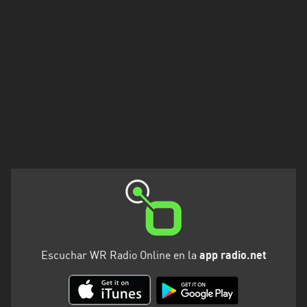
Rioja
Maldonado
Mendoza
Misiones
Neuquén
Rio
Negro
Salta
San
Juan
Escuchar WR Radio Online en la
app radio.net
San
Luis