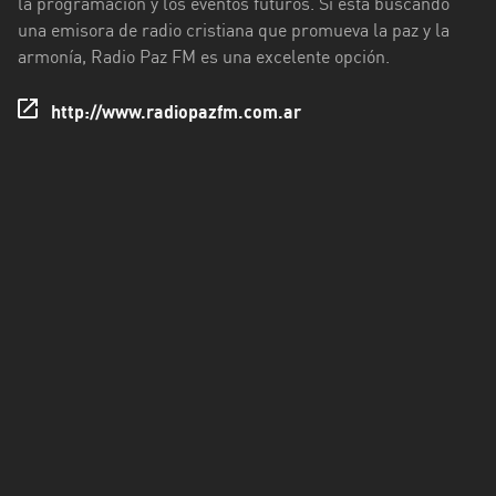
la programación y los eventos futuros. Si está buscando
Rioja
una emisora de radio cristiana que promueva la paz y la
armonía, Radio Paz FM es una excelente opción.
Maldonado
Mendoza
http://www.radiopazfm.com.ar
Misiones
Neuquén
Rio
Negro
Salta
San
Juan
San
Luis