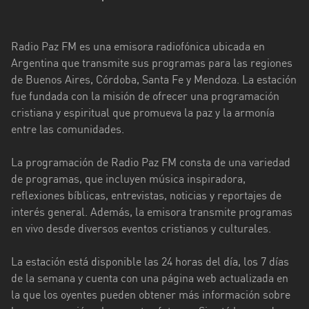
Ciudad
de
Radio Paz FM es una emisora radiofónica ubicada en
Buenos
Argentina que transmite sus programas para las regiones
Aires
de Buenos Aires, Córdoba, Santa Fe y Mendoza. La estación
fue fundada con la misión de ofrecer una programación
Córdoba
cristiana y espiritual que promueva la paz y la armonía
Corrientes
entre las comunidades.
Entre
La programación de Radio Paz FM consta de una variedad
Ríos
de programas, que incluyen música inspiradora,
reflexiones bíblicas, entrevistas, noticias y reportajes de
Formosa
interés general. Además, la emisora transmite programas
Jujuy
en vivo desde diversos eventos cristianos y culturales.
La
La estación está disponible las 24 horas del día, los 7 días
Pampa
de la semana y cuenta con una página web actualizada en
la que los oyentes pueden obtener más información sobre
La