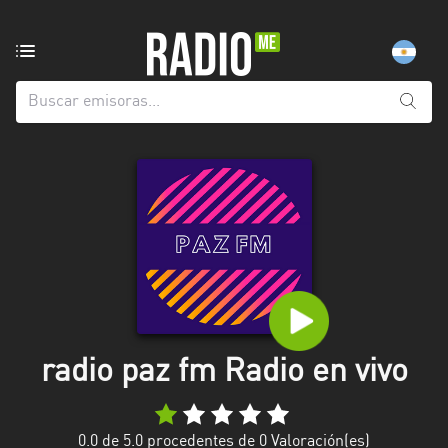
Emisoras
de
radio
de:
Todas
las
provincias
Berlín
Buenos
Aires
Catamarca
radio paz fm Radio en vivo
Chaco
Chubut
0.0
de 5.0 procedentes de
0
Valoración(es)