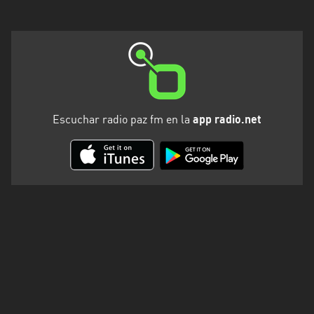
Santa
Cruz
Santa
Fe
Santiago
del
Escuchar radio paz fm en la
app radio.net
Estero
Tierra
del
Fuego
Tucuman