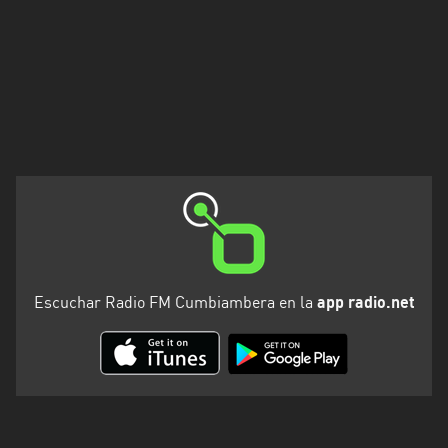
Santa
Cruz
Santa
Fe
Santiago
del
Estero
Tierra
del
Fuego
Escuchar Radio FM Cumbiambera en la
app radio.net
Tucuman