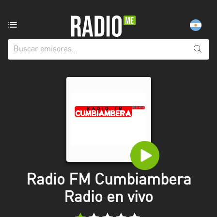
Emisoras
de
radio
de:
Todas
las
provincias
Berlín
Buenos
Aires
Catamarca
Radio FM Cumbiambera
Chaco
Radio en vivo
Chubut