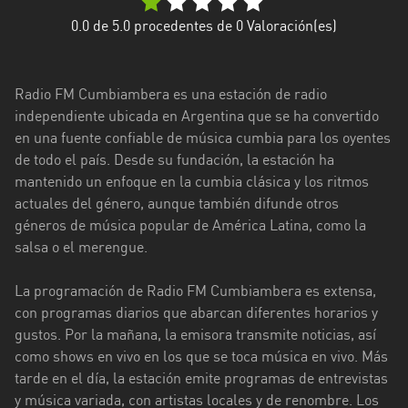
Ciudad
0.0
de 5.0 procedentes de
0
Valoración(es)
de
Buenos
Aires
Radio FM Cumbiambera es una estación de radio
independiente ubicada en Argentina que se ha convertido
Córdoba
en una fuente confiable de música cumbia para los oyentes
de todo el país. Desde su fundación, la estación ha
Corrientes
mantenido un enfoque en la cumbia clásica y los ritmos
actuales del género, aunque también difunde otros
Entre
géneros de música popular de América Latina, como la
Ríos
salsa o el merengue.
Formosa
La programación de Radio FM Cumbiambera es extensa,
Jujuy
con programas diarios que abarcan diferentes horarios y
gustos. Por la mañana, la emisora ​​transmite noticias, así
La
como shows en vivo en los que se toca música en vivo. Más
Pampa
tarde en el día, la estación emite programas de entrevistas
La
y música variada, con artistas locales y de renombre. Los