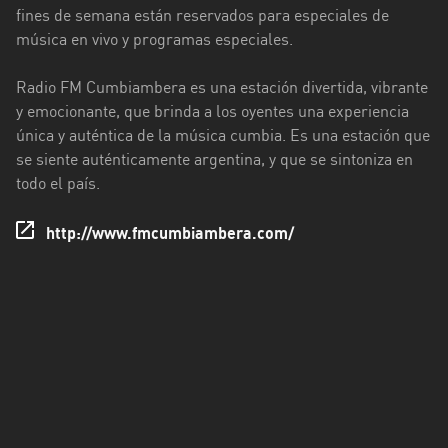
Rioja
fines de semana están reservados para especiales de
música en vivo y programas especiales.
Maldonado
Radio FM Cumbiambera es una estación divertida, vibrante
Mendoza
y emocionante, que brinda a los oyentes una experiencia
Misiones
única y auténtica de la música cumbia. Es una estación que
se siente auténticamente argentina, y que se sintoniza en
Neuquén
todo el país.
Rio
http://www.fmcumbiambera.com/
Negro
Salta
San
Juan
San
Luis