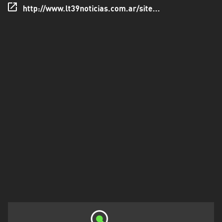
Rioja
http://www.lt39noticias.com.ar/site...
Maldonado
Mendoza
Misiones
Neuquén
Rio
Negro
Salta
San
Juan
San
Luis