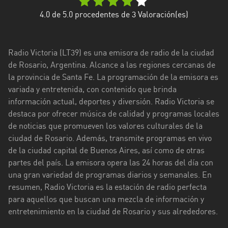
Ciudad
4.0
de 5.0 procedentes de
3
Valoración(es)
de
Buenos
Aires
Radio Victoria (LT39) es una emisora ​​de radio de la ciudad
de Rosario, Argentina. Alcance a las regiones cercanas de
Córdoba
la provincia de Santa Fe. La programación de la emisora ​​es
variada y entretenida, con contenido que brinda
Corrientes
información actual, deportes y diversión. Radio Victoria se
destaca por ofrecer música de calidad y programas locales
Entre
de noticias que promueven los valores culturales de la
Ríos
ciudad de Rosario. Además, transmite programas en vivo
Formosa
de la ciudad capital de Buenos Aires, así como de otras
partes del país. La emisora ​​opera las 24 horas del día con
Jujuy
una gran variedad de programas diarios y semanales. En
resumen, Radio Victoria es la estación de radio perfecta
La
para aquellos que buscan una mezcla de información y
Pampa
entretenimiento en la ciudad de Rosario y sus alrededores.
La