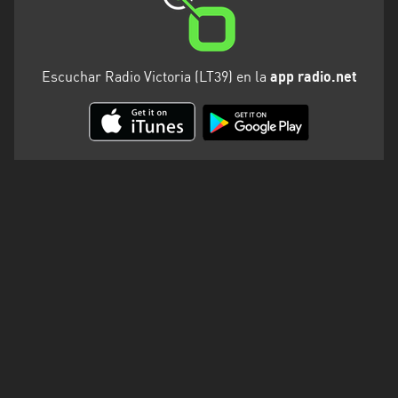
Santa
Cruz
Santa
Escuchar Radio Victoria (LT39) en la
app radio.net
Fe
Santiago
del
Estero
Tierra
del
Fuego
Tucuman