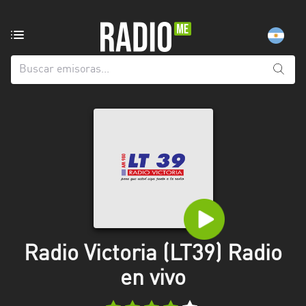
Emisoras
de
radio
de:
Todas
las
provincias
Berlín
Buenos
Aires
Catamarca
Radio Victoria (LT39) Radio
Chaco
en vivo
Chubut