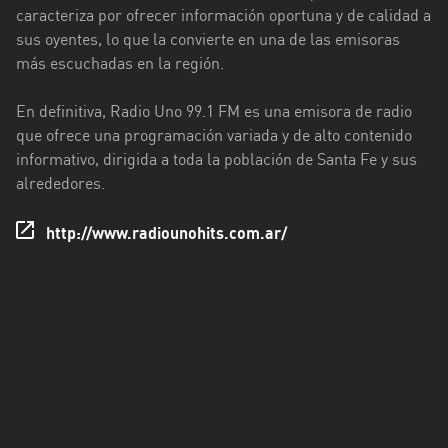
Rioja
caracteriza por ofrecer información oportuna y de calidad a
sus oyentes, lo que la convierte en una de las emisoras
Maldonado
más escuchadas en la región.
Mendoza
En definitiva, Radio Uno 99.1 FM es una emisora de radio
Misiones
que ofrece una programación variada y de alto contenido
informativo, dirigida a toda la población de Santa Fe y sus
Neuquén
alrededores.
Rio
http://www.radiounohits.com.ar/
Negro
Salta
San
Juan
San
Luis