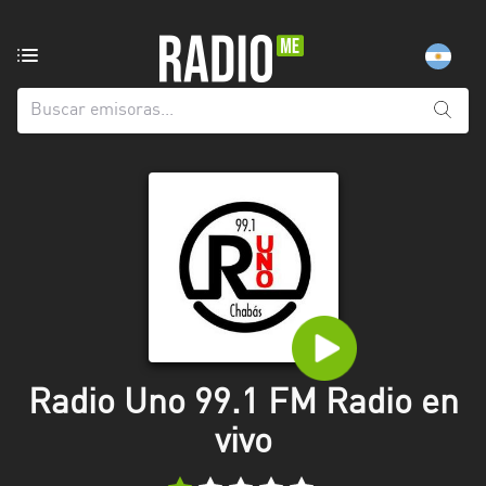
Emisoras
de
radio
de:
Todas
las
provincias
Berlín
Buenos
Aires
Catamarca
Radio Uno 99.1 FM Radio en
Chaco
vivo
Chubut