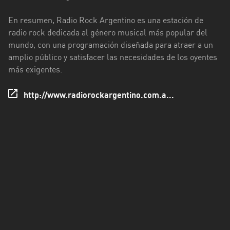
Rioja
En resumen, Radio Rock Argentino es una estación de
Maldonado
radio rock dedicada al género musical más popular del
mundo, con una programación diseñada para atraer a un
Mendoza
amplio público y satisfacer las necesidades de los oyentes
Misiones
más exigentes.
Neuquén
http://www.radiorockargentino.com.a...
Rio
Negro
Salta
San
Juan
San
Luis