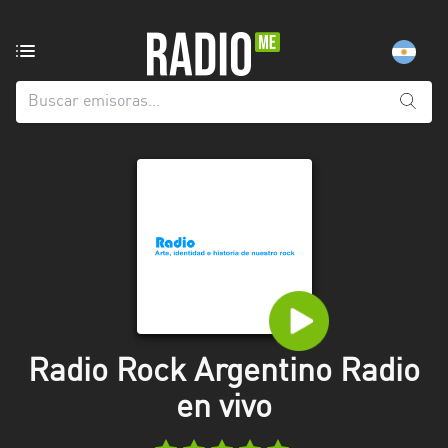
Emisoras
de
radio
de:
Todas
las
provincias
Berlín
Buenos
Aires
Catamarca
Radio Rock Argentino Radio
Chaco
en vivo
Chubut