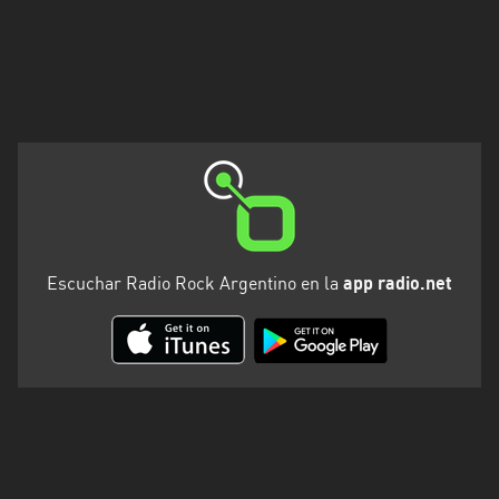
Santa
Cruz
Santa
Fe
Santiago
del
Estero
Tierra
del
Escuchar Radio Rock Argentino en la
app radio.net
Fuego
Tucuman