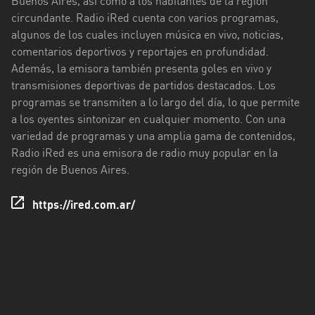
Buenos Aires, así como a los habitantes de la región
circundante. Radio iRed cuenta con varios programas,
Ciudad
algunos de los cuales incluyen música en vivo, noticias,
de
comentarios deportivos y reportajes en profundidad.
Buenos
Además, la emisora también presenta goles en vivo y
Aires
transmisiones deportivas de partidos destacados. Los
Córdoba
programas se transmiten a lo largo del día, lo que permite
a los oyentes sintonizar en cualquier momento. Con una
Corrientes
variedad de programas y una amplia gama de contenidos,
Radio iRed es una emisora de radio muy popular en la
Entre
región de Buenos Aires.
Ríos
Formosa
https://ired.com.ar/
Jujuy
La
Pampa
La