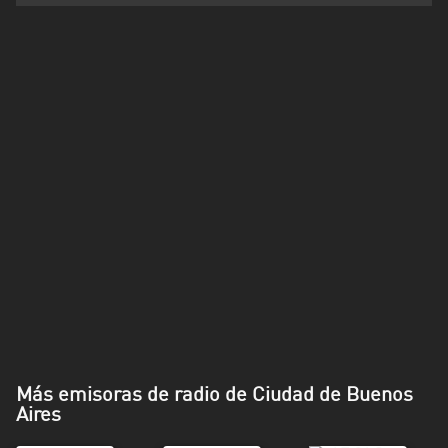
Santa
Cruz
Santa
Fe
Santiago
del
Estero
Tierra
del
Fuego
Tucuman
Más emisoras de radio de Ciudad de Buenos
Aires