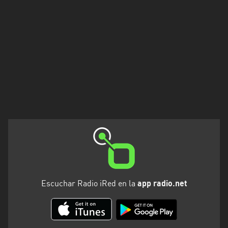
Rioja
Maldonado
Mendoza
Misiones
Neuquén
Rio
Negro
Salta
San
Juan
Escuchar Radio iRed en la
app radio.net
San
Luis