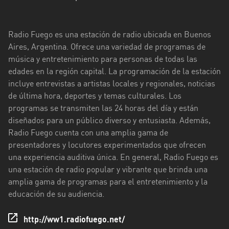
Ciudad
de
Radio Fuego es una estación de radio ubicada en Buenos
Buenos
Aires, Argentina. Ofrece una variedad de programas de
Aires
música y entretenimiento para personas de todas las
edades en la región capital. La programación de la estación
Córdoba
incluye entrevistas a artistas locales y regionales, noticias
Corrientes
de última hora, deportes y temas culturales. Los
programas se transmiten las 24 horas del día y están
Entre
diseñados para un público diverso y entusiasta. Además,
Ríos
Radio Fuego cuenta con una amplia gama de
presentadores y locutores experimentados que ofrecen
Formosa
una experiencia auditiva única. En general, Radio Fuego es
Jujuy
una estación de radio popular y vibrante que brinda una
amplia gama de programas para el entretenimiento y la
La
educación de su audiencia.
Pampa
http://ww1.radiofuego.net/
La