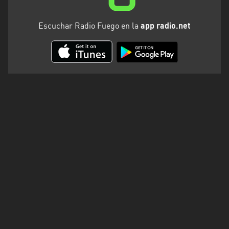
Santa
Cruz
Escuchar Radio Fuego en la
app radio.net
Santa
Fe
Santiago
del
Estero
Tierra
del
Fuego
Tucuman