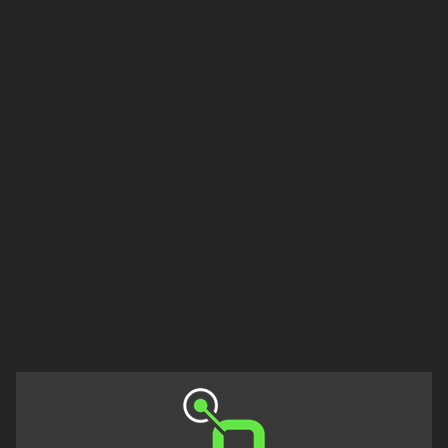
Rioja
Maldonado
Mendoza
Misiones
Neuquén
Rio
Negro
Salta
San
Juan
San
Luis