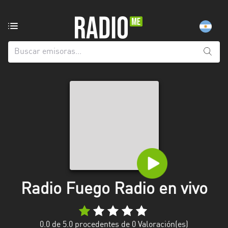
Emisoras
de
radio
de:
Todas
las
provincias
Berlín
Buenos
Aires
Catamarca
Radio Fuego Radio en vivo
Chaco
Chubut
0.0
de 5.0 procedentes de
0
Valoración(es)