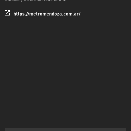
Rioja
https://metromendoza.com.ar/
Maldonado
Mendoza
Misiones
Neuquén
Rio
Negro
Salta
San
Juan
San
Luis