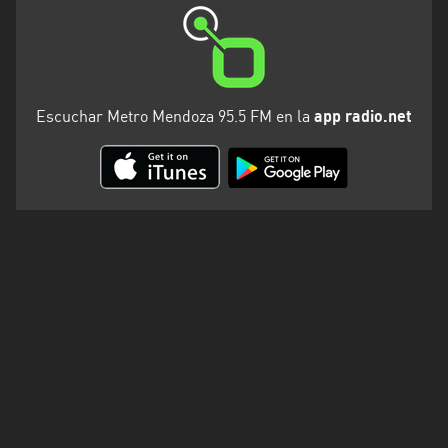
Santa
Cruz
Santa
Fe
Escuchar Metro Mendoza 95.5 FM en la
app radio.net
Santiago
del
Estero
Tierra
del
Fuego
Tucuman