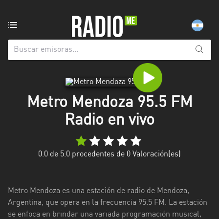
Emisoras
de
radio
de:
Todas
las
Metro Mendoza 95.5 FM
provincias
Radio en vivo
Berlín
Buenos
Aires
0.0
de 5.0 procedentes de
0
Valoración(es)
Catamarca
Metro Mendoza es una estación de radio de Mendoza,
Chaco
Argentina, que opera en la frecuencia 95.5 FM. La estación
Chubut
se enfoca en brindar una variada programación musical,