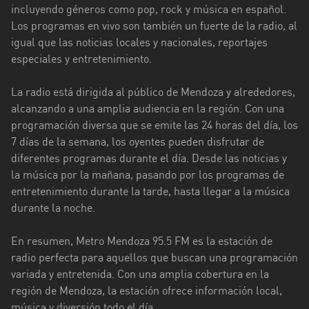
incluyendo géneros como pop, rock y música en español.
Ciudad
Los programas en vivo son también un fuerte de la radio, al
de
igual que las noticias locales y nacionales, reportajes
Buenos
especiales y entretenimiento.
Aires
La radio está dirigida al público de Mendoza y alrededores,
Córdoba
alcanzando a una amplia audiencia en la región. Con una
programación diversa que se emite las 24 horas del día, los
Corrientes
7 días de la semana, los oyentes pueden disfrutar de
Entre
diferentes programas durante el día. Desde las noticias y
Ríos
la música por la mañana, pasando por los programas de
entretenimiento durante la tarde, hasta llegar a la música
Formosa
durante la noche.
Jujuy
En resumen, Metro Mendoza 95.5 FM es la estación de
La
radio perfecta para aquellos que buscan una programación
Pampa
variada y entretenida. Con una amplia cobertura en la
región de Mendoza, la estación ofrece información local,
La
música y diversión todo el día.