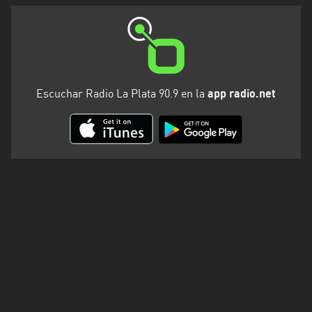
Santa
Cruz
Santa
Fe
Santiago
Escuchar Radio La Plata 90.9 en la
app radio.net
del
Estero
Tierra
del
Fuego
Tucuman