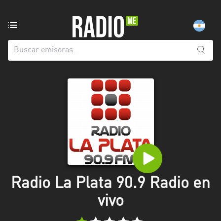
Emisoras
de
radio
de:
Todas
las
provincias
Berlín
Buenos
Aires
Catamarca
Radio La Plata 90.9 Radio en
Chaco
vivo
Chubut