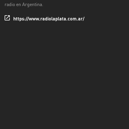
Rioja
radio en Argentina.
Maldonado
https://www.radiolaplata.com.ar/
Mendoza
Misiones
Neuquén
Rio
Negro
Salta
San
Juan
San
Luis