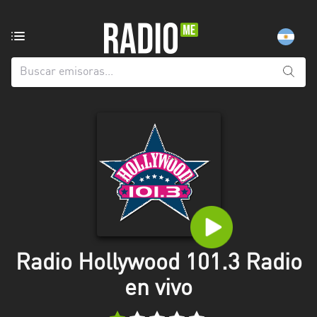
Emisoras
de
radio
de:
Todas
las
provincias
Berlín
Buenos
Aires
Catamarca
Radio Hollywood 101.3 Radio
Chaco
en vivo
Chubut