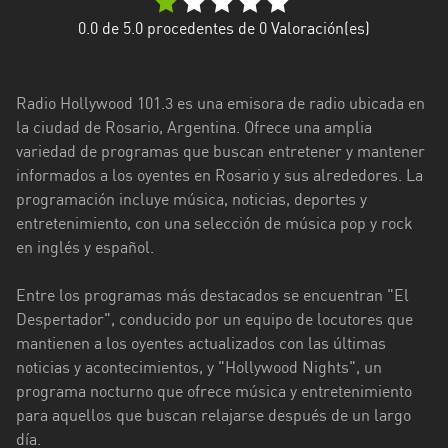
Ciudad
0.0
de 5.0 procedentes de
0
Valoración(es)
de
Buenos
Aires
Radio Hollywood 101.3 es una emisora de radio ubicada en
la ciudad de Rosario, Argentina. Ofrece una amplia
Córdoba
variedad de programas que buscan entretener y mantener
informados a los oyentes en Rosario y sus alrededores. La
Corrientes
programación incluye música, noticias, deportes y
entretenimiento, con una selección de música pop y rock
Entre
en inglés y español.
Ríos
Formosa
Entre los programas más destacados se encuentran "El
Despertador", conducido por un equipo de locutores que
Jujuy
mantienen a los oyentes actualizados con las últimas
noticias y acontecimientos, y "Hollywood Nights", un
La
programa nocturno que ofrece música y entretenimiento
Pampa
para aquellos que buscan relajarse después de un largo
La
día.