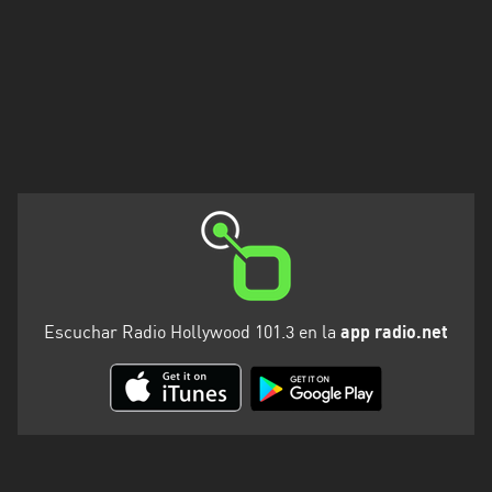
Santa
Cruz
Santa
Fe
Santiago
del
Estero
Tierra
del
Fuego
Escuchar Radio Hollywood 101.3 en la
app radio.net
Tucuman