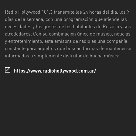
Rioja
Radio Hollywood 101.3 transmite las 24 horas del día, los 7
Maldonado
días de la semana, con una programación que atiende las
necesidades y los gustos de los habitantes de Rosario y sus
Mendoza
alrededores. Con su combinación única de música, noticias
Misiones
y entretenimiento, esta emisora de radio es una compañía
constante para aquellos que buscan formas de mantenerse
Neuquén
informados o simplemente disfrutar de buena música.
Rio
https://www.radiohollywood.com.ar/
Negro
Salta
San
Juan
San
Luis