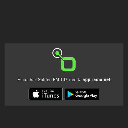
Santa
Cruz
Santa
Fe
Santiago
del
Estero
Tierra
del
Fuego
Escuchar Golden FM 107.7 en la
app radio.net
Tucuman