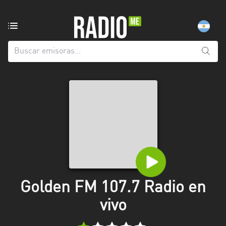
Emisoras
de
radio
de:
Todas
las
provincias
Berlín
Buenos
Aires
Catamarca
Golden FM 107.7 Radio en
Chaco
vivo
Chubut