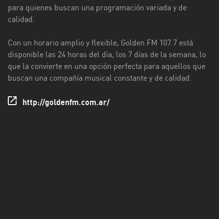
Rioja
para quienes buscan una programación variada y de
calidad.
Maldonado
Con un horario amplio y flexible, Golden FM 107.7 está
Mendoza
disponible las 24 horas del día, los 7 días de la semana, lo
Misiones
que la convierte en una opción perfecta para aquellos que
buscan una compañía musical constante y de calidad.
Neuquén
http://goldenfm.com.ar/
Rio
Negro
Salta
San
Juan
San
Luis