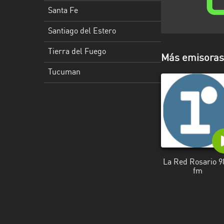
Santa
Santa Fe
Cruz
Santiago del Estero
Santa
Fe
Tierra del Fuego
Más emisoras 
Santiago
Tucuman
del
Estero
Tierra
del
Fuego
Tucuman
La Red Rosario 9
fm