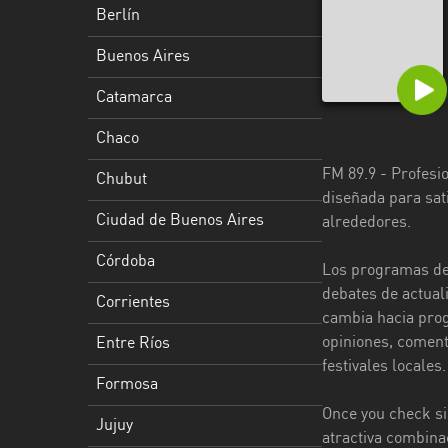
Berlín
Ciudad
de
Buenos Aires
Buenos
Catamarca
Aires
Chaco
Córdoba
FM 89.9 - Profesio
Chubut
Corrientes
diseñada para sat
Ciudad de Buenos Aires
alrededores.
Entre
Ríos
Córdoba
Los programas de 
Formosa
debates de actuali
Corrientes
cambia hacia prog
Jujuy
opiniones, coment
Entre Ríos
festivales locales.
La
Formosa
Pampa
Once you check si
Jujuy
La
atractiva combina