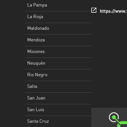
Rioja
La Pampa
https://www
Maldonado
La Rioja
Mendoza
Maldonado
Misiones
Mendoza
Neuquén
Misiones
Rio
Neuquén
Negro
Rio Negro
Salta
Salta
San
San Juan
Juan
San Luis
San
Luis
Santa Cruz