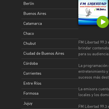
Berlín
Ciudad
de
Buenos Aires
Buenos
Catamarca
Aires
Chaco
Córdoba
FM Libertad 99.3 e
Chubut
Corrientes
brindar contenido
Ciudad de Buenos Aires
para su audiencia
Entre
Ríos
Córdoba
La programación d
Formosa
entretenimiento y 
Corrientes
sucesos más desta
Jujuy
Entre Ríos
La emisora cuenta
La
Formosa
locales y los dom
Pampa
Jujuy
La
FM Libertad 99.3 