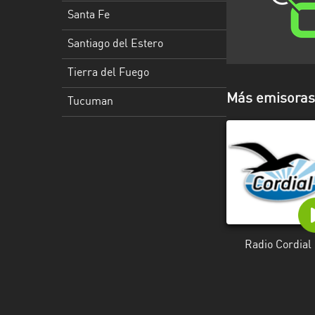
Santa
Santa Fe
Cruz
Santiago del Estero
Santa
Fe
Tierra del Fuego
Santiago
Más emisoras
Tucuman
del
Estero
Tierra
del
Fuego
Tucuman
Radio Cordial