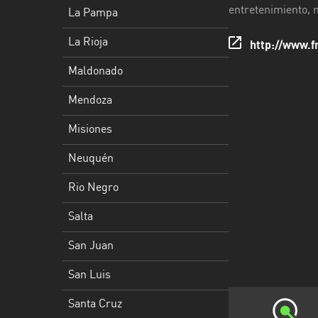
Rioja
entretenimiento, n
La Pampa
Maldonado
La Rioja
http://www.f
Mendoza
Maldonado
Misiones
Mendoza
Neuquén
Misiones
Rio
Neuquén
Negro
Rio Negro
Salta
Salta
San
San Juan
Juan
San Luis
San
Luis
Santa Cruz