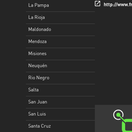
Rioja
http://www.
La Pampa
Maldonado
La Rioja
Mendoza
Maldonado
Misiones
Mendoza
Neuquén
Misiones
Rio
Neuquén
Negro
Rio Negro
Salta
Salta
San
San Juan
Juan
San Luis
San
Luis
Santa Cruz