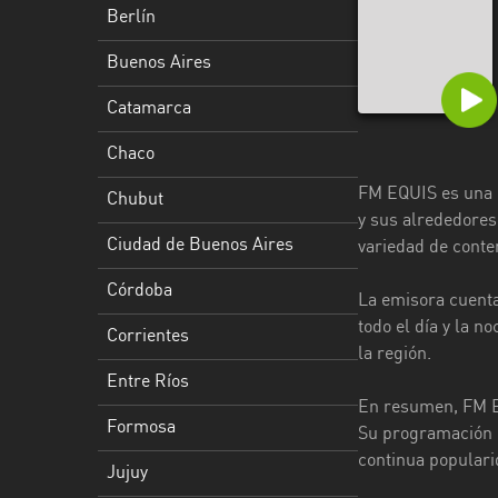
Berlín
Ciudad
de
Buenos Aires
Buenos
Catamarca
Aires
Chaco
Córdoba
FM EQUIS es una r
Chubut
Corrientes
y sus alrededores
Ciudad de Buenos Aires
variedad de conte
Entre
Ríos
Córdoba
La emisora cuenta
Formosa
todo el día y la 
Corrientes
la región.
Jujuy
Entre Ríos
En resumen, FM EQ
La
Formosa
Su programación de
Pampa
continua popularid
Jujuy
La