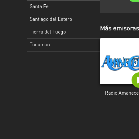
Santa
Santa Fe
Cruz
Santiago del Estero
Santa
Más emisoras 
Fe
Tierra del Fuego
Santiago
Tucuman
del
Estero
Tierra
del
Fuego
Radio Amanece
Tucuman