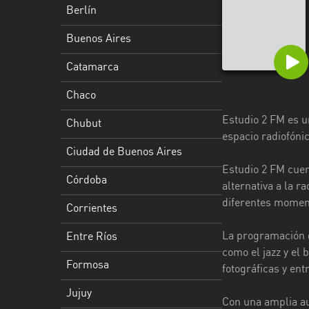
Berlín
Ciudad
de
Buenos Aires
Buenos
Catamarca
Aires
Chaco
Córdoba
Estudio 2 FM es u
Chubut
Corrientes
espacio radiofóni
Ciudad de Buenos Aires
Entre
Estudio 2 FM cuen
Ríos
Córdoba
alternativa a la r
Formosa
diferentes moment
Corrientes
Jujuy
La programación d
Entre Ríos
como el jazz y el
La
Formosa
fotográficas y ent
Pampa
Jujuy
La
Con una amplia au