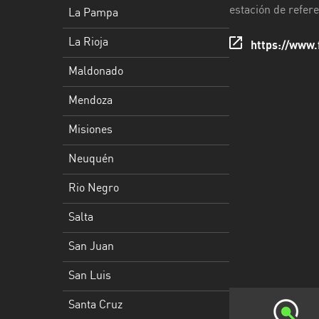
Rioja
estación de refere
La Pampa
Maldonado
La Rioja
https://www.
Mendoza
Maldonado
Misiones
Mendoza
Neuquén
Misiones
Rio
Neuquén
Negro
Rio Negro
Salta
Salta
San
San Juan
Juan
San Luis
San
Luis
Santa Cruz