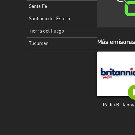
Santa
Santa Fe
Cruz
Santiago del Estero
Santa
Fe
Tierra del Fuego
Santiago
Más emisoras 
Tucuman
del
Estero
Tierra
del
Fuego
Tucuman
Radio Britanni