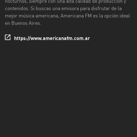
nocturnos, siempre con una alta calidad de producción y
Rioja
contenidos. Si buscas una emisora para disfrutar de la
mejor música americana, Americana FM es la opción ideal
Maldonado
en Buenos Aires.
Mendoza
https://www.americanafm.com.ar
Misiones
Neuquén
Rio
Negro
Salta
San
Juan
San
Luis