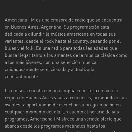
Ciudad
de
Americana FM es una emisora de radio que se encuentra
Buenos
en Buenos Aires, Argentina. Su programación está
Aires
dedicada a difundir la música americana en todas sus
variantes, desde el rock hasta el country, pasando por el
Córdoba
blues y el folk. Es una radio para todas las edades que
Corrientes
busca llegar tanto a los amantes de la música clásica como
a los más jóvenes, con una selección musical
Entre
cuidadosamente seleccionada y actualizada
Ríos
constantemente.
Formosa
La emisora cuenta con una amplia cobertura en toda la
Jujuy
región de Buenos Aires y sus alrededores, brindando a sus
oyentes la oportunidad de escuchar su programación en
La
cualquier momento del día. En cuanto al horario de sus
Pampa
programas, Amerciana FM ofrece una variada oferta que
abarca desde los programas matinales hasta los
La