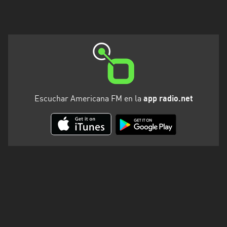
Santa
Cruz
Santa
Fe
Santiago
del
Estero
Escuchar Americana FM en la
app radio.net
Tierra
del
Fuego
Tucuman