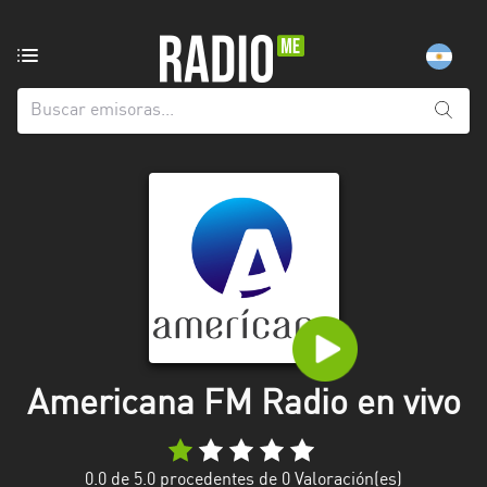
Emisoras
de
radio
de:
Todas
las
provincias
Berlín
Buenos
Aires
Catamarca
Americana FM Radio en vivo
Chaco
Chubut
0.0
de 5.0 procedentes de
0
Valoración(es)